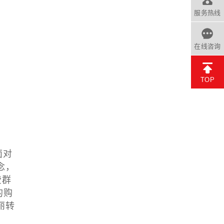
服务热线
在线咨询
TOP
面对
念，
费群
的购
丽转