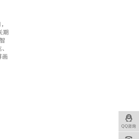
用，
长期
智
达、
屏画
QQ咨询