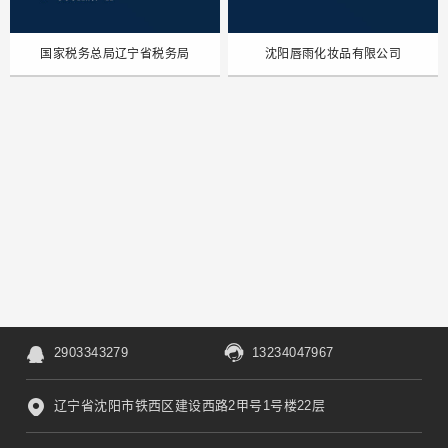
国家税务总局辽宁省税务局
沈阳唇雨化妆品有限公司
2903343279
13234047967
辽宁省沈阳市铁西区建设西路2甲号1号楼22层