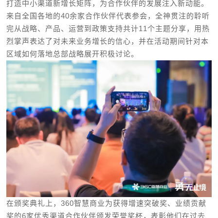
打造中小渠道新增长矩阵，为合作伙伴的发展注入新动能。
来自全国各地的40余家合作伙伴代表参会，全神贯注的聆听
完从战略、产品、运营到政策支持共计11个主题分享，用热
烈掌声表达了对未来业务增长的信心，并在活动期间针对本
区域如何落地总部战略展开积极讨论。
在颁奖典礼上，360智慧商业为获得增速突破奖、业绩贡献
奖的6家优秀渠道合作伙伴颁发荣誉奖杯，表彰他们在过去