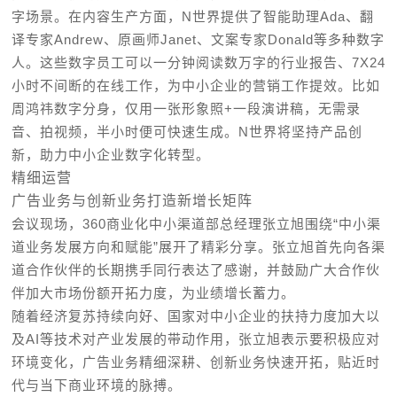
字场景。在内容生产方面，N世界提供了智能助理Ada、翻
译专家Andrew、原画师Janet、文案专家Donald等多种数字
人。这些数字员工可以一分钟阅读数万字的行业报告、7X24
小时不间断的在线工作，为中小企业的营销工作提效。比如
周鸿祎数字分身，仅用一张形象照+一段演讲稿，无需录
音、拍视频，半小时便可快速生成。N世界将坚持产品创
新，助力中小企业数字化转型。
精细运营
广告业务与创新业务打造新增长矩阵
会议现场，360商业化中小渠道部总经理张立旭围绕“中小渠
道业务发展方向和赋能”展开了精彩分享。张立旭首先向各渠
道合作伙伴的长期携手同行表达了感谢，并鼓励广大合作伙
伴加大市场份额开拓力度，为业绩增长蓄力。
随着经济复苏持续向好、国家对中小企业的扶持力度加大以
及AI等技术对产业发展的带动作用，张立旭表示要积极应对
环境变化，广告业务精细深耕、创新业务快速开拓，贴近时
代与当下商业环境的脉搏。